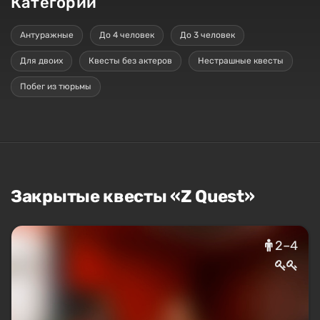
Категории
Антуражные
До 4 человек
До 3 человек
Для двоих
Квесты без актеров
Нестрашные квесты
Побег из тюрьмы
Закрытые квесты «Z Quest»
2–4