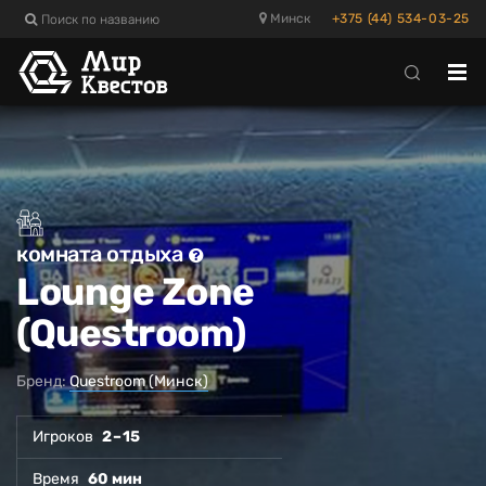
Поиск по названию
Минск
+375 (44) 534-03-25
Отк
ме
комната отдыха
Lounge Zone
(Questroom)
Бренд:
Questroom (Минск)
Игроков
2 – 15
Время
60 мин