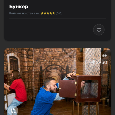
Бункер
Рейтинг по отзывам:
(5.0)
8+
2–30