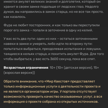
имеется амулет великих знаний и долголетия, который он
хранит в своем замке подальше от людских глаз. Недолго
думая, вы направились в замок старца, но не все так просто,
как казалось.
Фура не любит посторонних, и как только вы переступили
порог его замка – попали в заточение в одну из келий.
У вас есть два пути: один из них – остаться заточенными
навеки в замке и умереть, либо идти по второму пути:
попытаться выбраться, преодолевая испытания и ловушки,
таящиеся в кельях cтарца, и похитить амулет Фура. Для того
чтобы выбраться, у вас есть 3600 секунд, пока все спят.
Возрастные ограничения
: 10+ (10+ (детская версия), 15+
(взрослая версия))
Обратите внимание, что «Мир Квестов» предоставляет
только информационные услуги о деятельности проекта и
не является организатором игры. У портала отсутствует
возможность проверить качество оказываемых услуг, а вся
информация о проекте собрана из открытых источников.