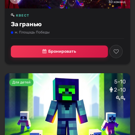
30 команд
КВЕСТ
За гранью
м. Площадь Победы
Бронировать
5-10
Для детей
2–10