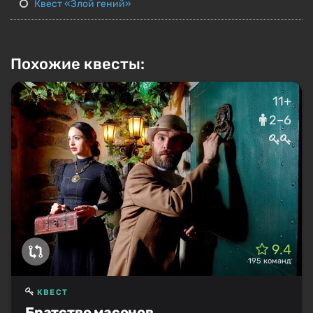
Квест «Злой гений»
Похожие квесты:
11+
2–6
9.4
195 команд
КВЕСТ
Братство масонов