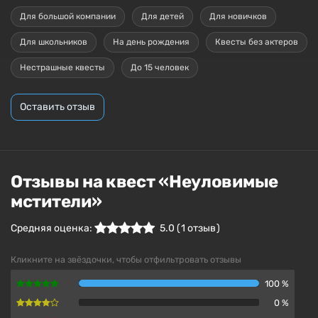
Для большой компании
Для детей
Для новичков
Для школьников
На день рождения
Квесты без актеров
Нестрашные квесты
До 15 человек
Оставить отзыв
Отзывы на квест «Неуловимые
мстители»
Средняя оценка:
5.0
(
1
отзыв )
Кликните на звёздочки, чтобы отфильтровать отзывы
100 %
0 %