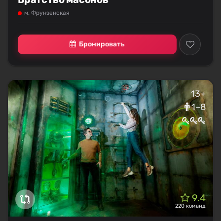
м. Фрунзенская
Бронировать
13+
1–8
9.4
220 команд