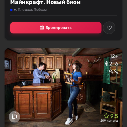
Майнкрафт. Новый биом
м. Площадь Победы
Бронировать
12+
2–6
9.5
209 команд