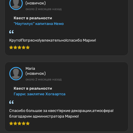
(новичок)
около 2 месяцев назад
Квест в реальности
"Наутилус" капитана Немо
Круто!Потрясно!увлекательно!спасибо Марии!
Maria
(новичок)
около 2 месяцев назад
Квест в реальности
Гарри: заклятие Хогвартса
Спасибо большое за квест!яркие декорации,атмосфера!
благодарим администратора Марию!