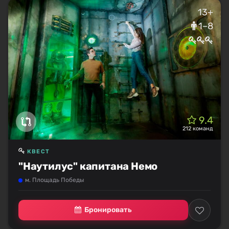
13+
1–8
9.4
212 команд
КВЕСТ
"Наутилус" капитана Немо
м. Площадь Победы
Бронировать