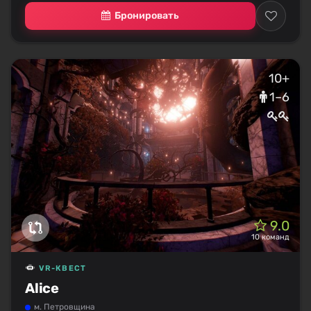
Бронировать
10+
1–6
9.0
10 команд
VR-КВЕСТ
Alice
м. Петровщина