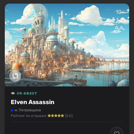
10+
1–4
VR-КВЕСТ
Elven Assassin
м. Петровщина
Рейтинг по отзывам:
(5.0)