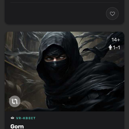
14+
1–1
VR-КВЕСТ
Gorn