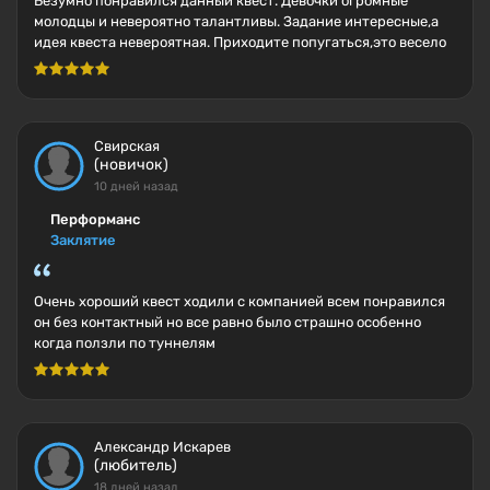
Безумно понравился данный квест. Девочки огромные
молодцы и невероятно талантливы. Задание интересные,а
идея квеста невероятная. Приходите попугаться,это весело
Свирская
(новичок)
10 дней назад
Перформанс
Заклятие
Очень хороший квест ходили с компанией всем понравился
он без контактный но все равно было страшно особенно
когда ползли по туннелям
Александр Искарев
(любитель)
18 дней назад