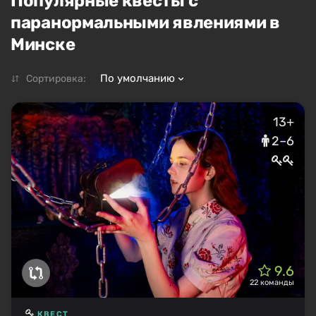
Популярные квесты с
паранормальными явлениями в
Минске
По умолчанию
Сортировка:
13+
2–6
9.6
22 команды
КВЕСТ