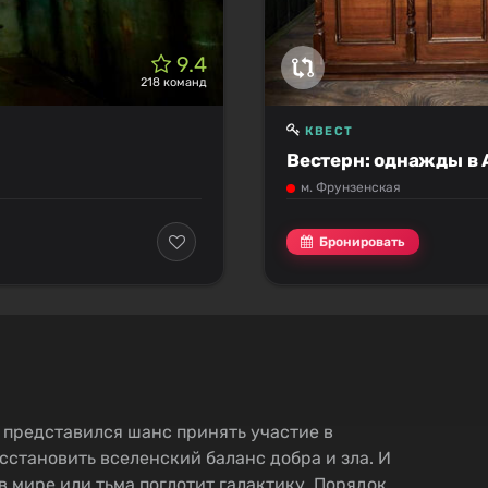
9.4
218 команд
КВЕСТ
Вестерн: однажды в 
м. Фрунзенская
Бронировать
 представился шанс принять участие в
становить вселенский баланс добра и зла. И
в мире или тьма поглотит галактику. Порядок