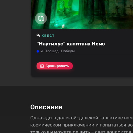
КВЕСТ
"Наутилус" капитана Немо
м. Площадь Победы
Бронировать
Описание
Однажды в далекой-далекой галактике вам
космическом приключении и попытаться вос
только вы можете решить – свет воцарится 