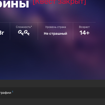
ойны
[Квест закрыт]
Сложность*
Уровень страха
Возраст
Br
14+
Не страшный
1
графии