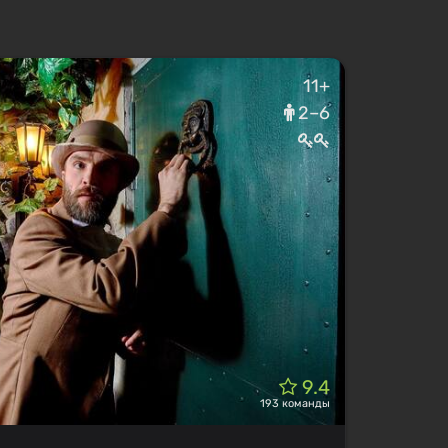
11+
2–6
9.4
193 команды