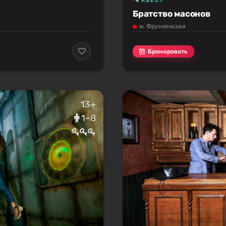
КВЕСТ
Братство масонов
м. Фрунзенская
Бронировать
13+
1–8