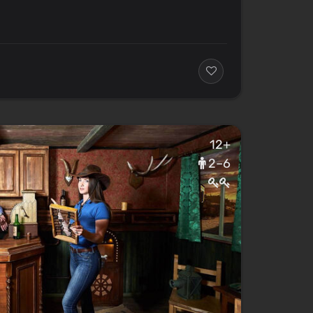
12+
2–6