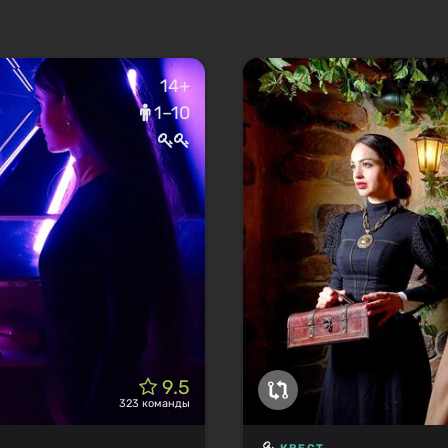
14+
1–10
9.5
323 команды