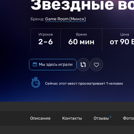
Звездные в
Бренд:
Game Room (Минск)
Игроков
Время
Цена
2 – 6
60 мин
от 90 
Мы здесь играли
Сейчас этот квест
просматривает 1 человек
1
Описание
Контакты
Отзывы
Фото