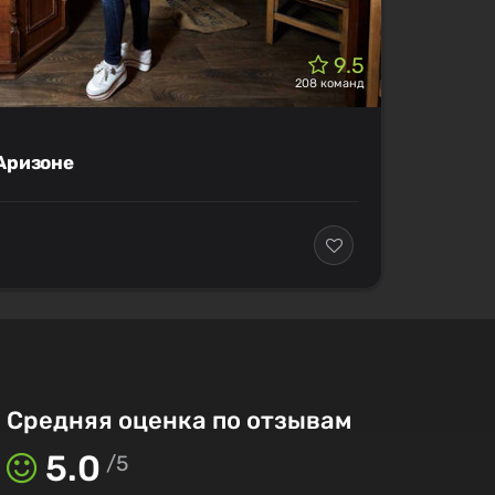
9.5
208 команд
Аризоне
Средняя оценка по отзывам
5.0
/
5