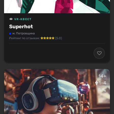
VR-КВЕСТ
Superhot
м. Петровщина
Рейтинг по отзывам:
(5.0)
14+
1–4