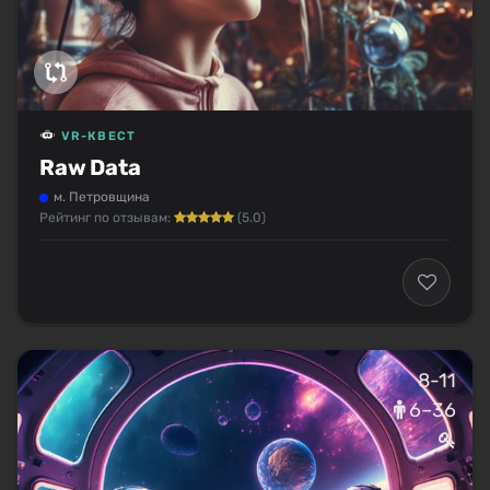
VR-КВЕСТ
Raw Data
м. Петровщина
Рейтинг по отзывам:
(5.0)
8-11
6–36