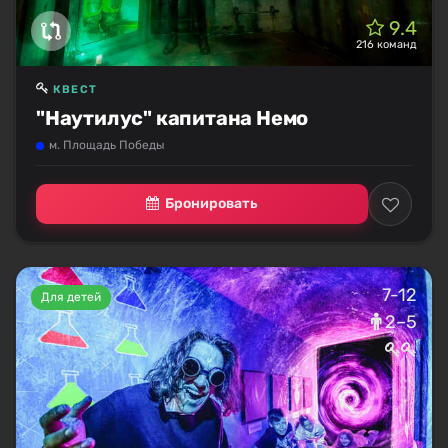
9.4
216 команд
КВЕСТ
"Наутилус" капитана Немо
м. Площадь Победы
Бронировать
7-12
Для детей
2–5