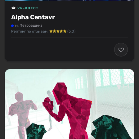
VR-КВЕСТ
Alpha Centavr
м. Петровщина
Рейтинг по отзывам:
(5.0)
14+
1–1