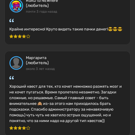
RoAD to NEWhere
(любитель)
почти 3 года назад
Крайне интересно! Круто видеть такие пачки денег!😎😎😎
Маргарита
(любитель)
около 3 лет назад
Хороший квест для тех, кто хочет немножко размять мозг и
не хочет пугаться. Время пролетело незаметно. Загадки
сложные, но решаемые. Самый главный совет - быть
внимательнее 🙈 из-за этого нам приходилось брать
подсказки. Спасибо администратору за ненавязчивую
помощь) чуть чуть не хватило острых ощущений, но и
понятно, что за ними надо на другой тип квестов))