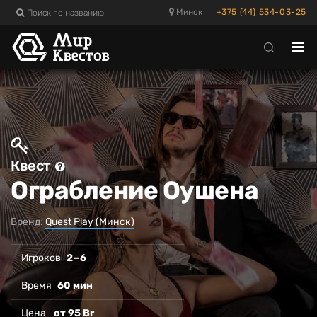
Поиск по названию
Минск
+375 (44) 534-03-25
Отк
ме
Квест
Ограбление Оушена
Бренд:
Quest Play (Минск)
Игроков
2 – 6
Время
60 мин
Цена
от 95 Br