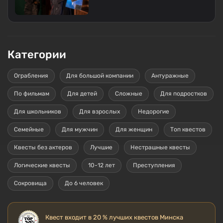
Категории
Ограбления
Для большой компании
Антуражные
По фильмам
Для детей
Сложные
Для подростков
Для школьников
Для взрослых
Недорогие
Семейные
Для мужчин
Для женщин
Топ квестов
Квесты без актеров
Лучшие
Нестрашные квесты
Логические квесты
10-12 лет
Преступления
Сокровища
До 6 человек
Квест входит в 20 % лучших квестов Минска