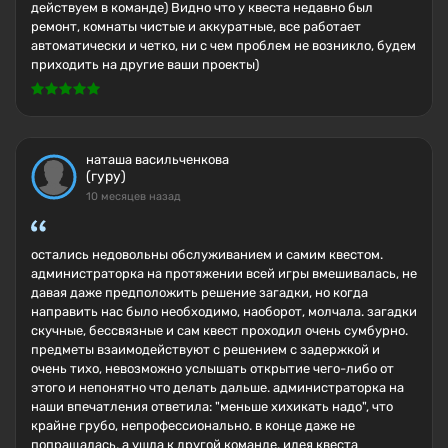
действуем в команде) Видно что у квеста недавно был
ремонт, комнаты чистые и аккуратные, все работает
автоматически и четко, ни с чем проблем не возникло, будем
приходить на другие ваши проекты)
наташа васильченкова
(гуру)
10 месяцев назад
остались недовольны обслуживанием и самим квестом.
администраторка на протяжении всей игры вмешивалась, не
давая даже предположить решение загадки, но когда
направить нас было необходимо, наоборот, молчала. загадки
скучные, бессвязные и сам квест проходил очень сумбурно.
предметы взаимодействуют с решением с задержкой и
очень тихо, невозможно услышать открытие чего-либо от
этого и непонятно что делать дальше. администраторка на
наши впечатления ответила: "меньше хихикать надо", что
крайне грубо, непрофессионально. в конце даже не
попращалась, а ушла к другой команде. идея квеста