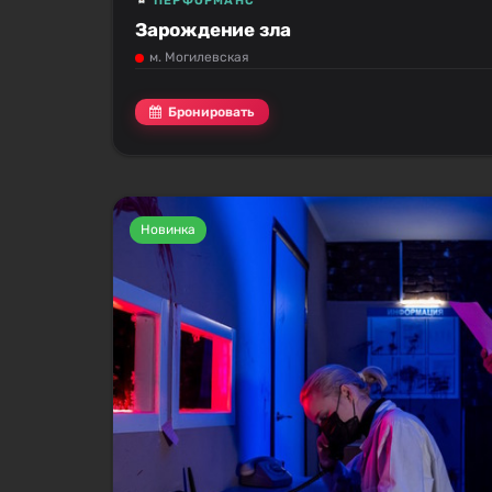
ПЕРФОРМАНС
Зарождение зла
м. Могилевская
Бронировать
Новинка