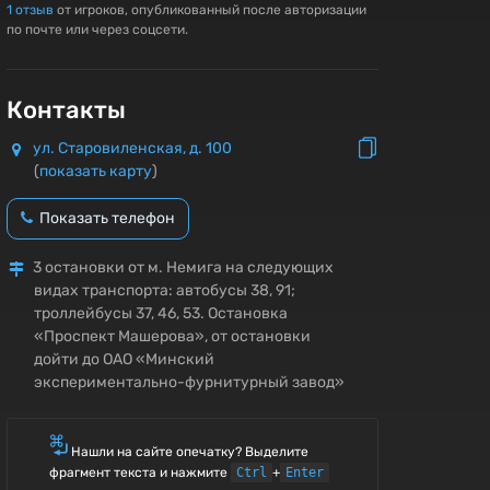
1
отзыв
от игроков, опубликованный после авторизации
по почте или через соцсети.
Контакты
ул. Старовиленская, д. 100
(
показать карту
)
Показать телефон
3 остановки от м. Немига на следующих
видах транспорта: автобусы 38, 91;
троллейбусы 37, 46, 53. Остановка
«Проспект Машерова», от остановки
дойти до ОАО «Минский
экспериментально-фурнитурный завод»
Нашли на сайте опечатку? Выделите
фрагмент текста и нажмите
Ctrl
+
Enter