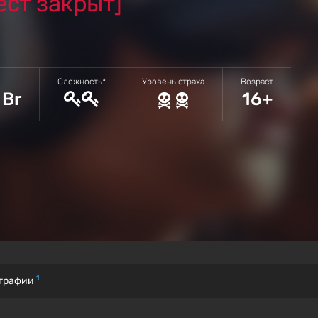
ест закрыт]
Сложность*
Уровень страха
Возраст
 Br
16+
1
графии