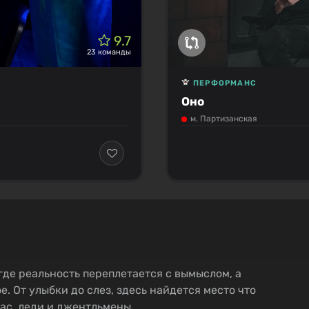
9.7
23 команды
ПЕРФОРМАНС
Оно
м. Партизанская
где реальность переплетается с вымыслом, а
е. От улыбки до слез, здесь найдется место что
вас, леди и джентльмены.