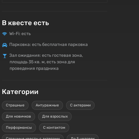
В квесте есть
Wi-Fi: есть
Парковка: есть бесплатная парковка
Зал ожидания: есть гостевая зона,
площадь 35 кв. м, есть зона для
проведения праздника
Категории
Страшные
Антуражные
С актерами
Для новичков
Для взрослых
Перформансы
С контактом
Страшные квесты с актерами
До 5 человек