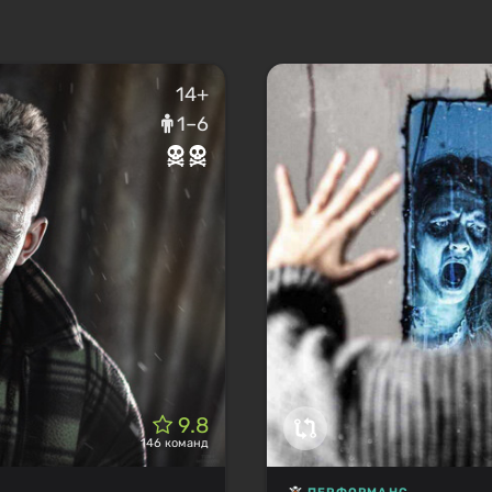
14+
1–6
9.8
146 команд