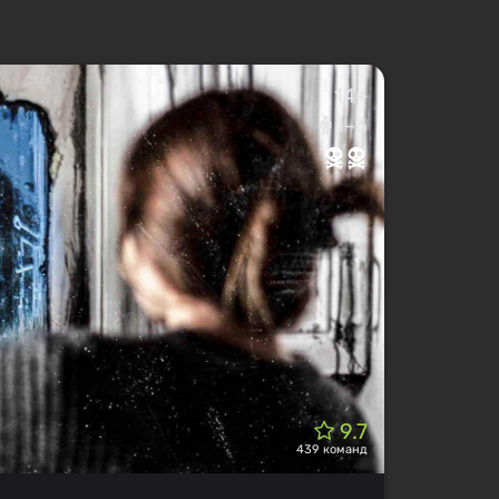
14+
1–6
9.7
439 команд