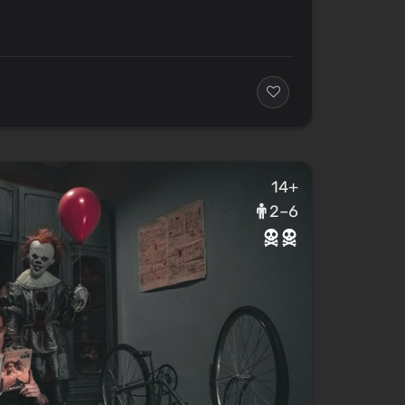
14+
2–6