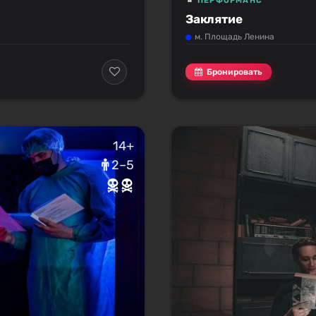
ПЕРФОРМАНС
Заклятие
м. Площадь Ленина
Бронировать
14+
2–5