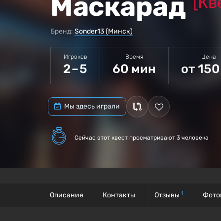
Маскарад
[Кв
Бренд:
Sonder13 (Минск)
Игроков
Время
Цена
2 – 5
60 мин
от 150
Мы здесь играли
Сейчас этот квест
просматривают 3 человека
1
Описание
Контакты
Отзывы
Фото