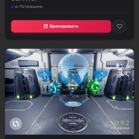
м. Петровщина
Бронировать
12+
1–6
9.2
<10 команд