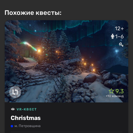
Похожие квесты:
12+
1–6
9.3
<10 команд
VR-КВЕСТ
Christmas
м. Петровщина