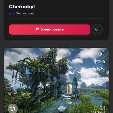
Chernobyl
м. Петровщина
Бронировать
12+
1–6
9.1
16 команд