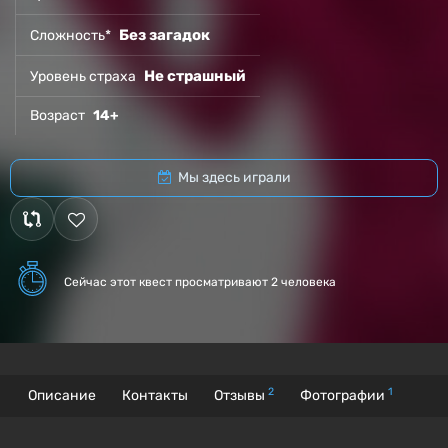
Без загадок
Сложность*
Не страшный
Уровень страха
Возраст
14+
Мы здесь играли
Сейчас этот квест
просматривают 2 человека
2
1
Описание
Контакты
Отзывы
Фотографии