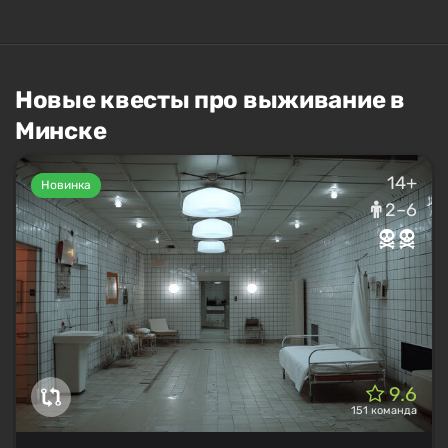
Новые квесты про выживание в
Минске
14+
Новинка
2–6
9.6
151 команда