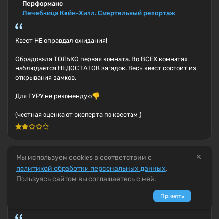
Перформанс
Лечебница Кейн-Хилл. Смертельный репортаж
Квест НЕ оправдал ожидания!
Обрадовала ТОЛЬКО первая комната. Во ВСЕХ комнатах
наблюдается НЕДОСТАТОК загадок. Весь квест состоит из
открывания замков.
Для ГУРУ не рекомендую👎
(честная оценка от эксперта по квестам )
×
Мы используем cookies в соответствии с
Екатерина Бородич
политикой обработки персональных данных
.
(новичок)
Пользуясь сайтом вы соглашаетесь с ней.
5 дней назад
Квест в реальности
Принять
Контрабанда