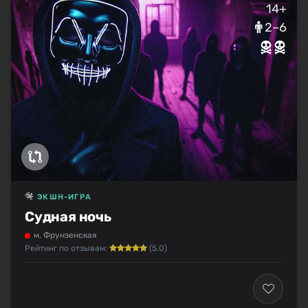
14+
2–6
ЭКШН-ИГРА
Судная ночь
м. Фрунзенская
Рейтинг по отзывам:
(5.0)