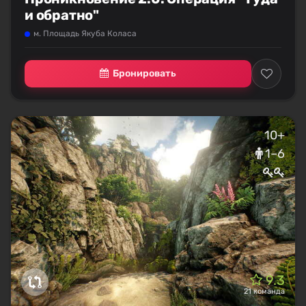
и обратно"
м. Площадь Якуба Коласа
Бронировать
10+
1–6
9.3
21 команда