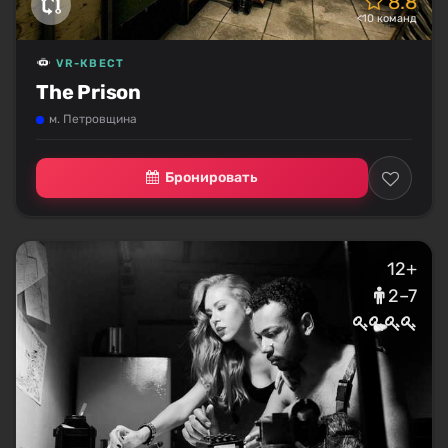
8.8
<10 команд
VR-КВЕСТ
The Prison
м. Петровщина
Бронировать
12+
2–7