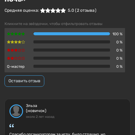
Средняя оценка:
5.0
(
2
отзыва )
Кликните на звёздочки, чтобы отфильтровать отзывы
100 %
0 %
0 %
0 %
Q-мастер
0 %
Оставить отзыв
Эльза
(новичок)
около 2 лет назад
Спасибо организаторам за игру, было страшно, но