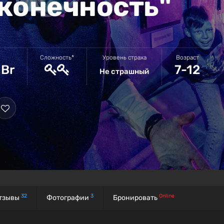
конечность"
Сложность*
Уровень страха
Возраст
 Br
7-12
Не страшный
32
3
Online
тзывы
Фотографии
Бронировать