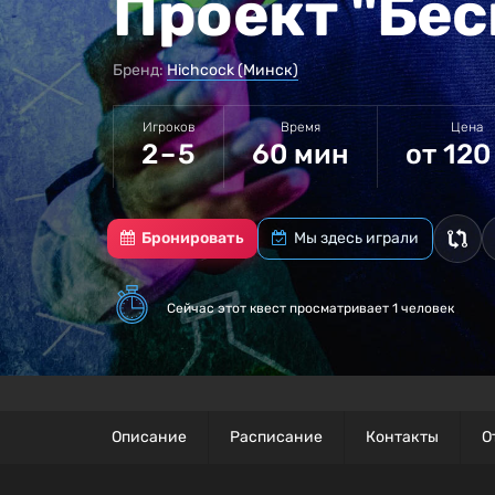
Проект "Бес
Бренд:
Hichcock (Минск)
Игроков
Время
Цена
2 – 5
60 мин
от 120
Бронировать
Мы здесь играли
Сейчас этот квест
просматривает 1 человек
Описание
Расписание
Контакты
О