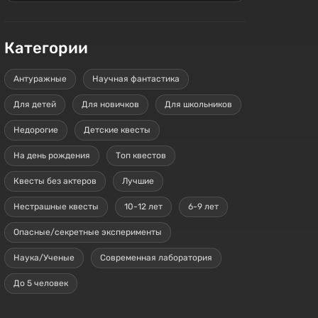
Категории
Антуражные
Научная фантастика
Для детей
Для новичков
Для школьников
Недорогие
Детские квесты
На день рождения
Топ квестов
Квесты без актеров
Лучшие
Нестрашные квесты
10-12 лет
6-9 лет
Опасные/секретные эксперименты
Наука/Ученые
Современная лаборатория
До 5 человек