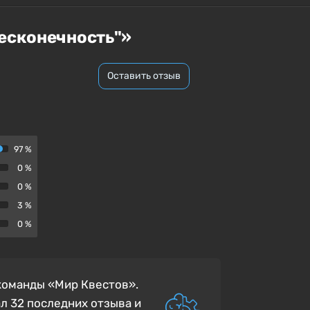
Бесконечность"»
Оставить отзыв
97 %
0 %
0 %
3 %
0 %
 команды «Мир Квестов».
л 32 последних отзыва и