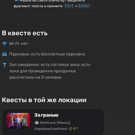
Нашли на сайте опечатку? Выделите
фрагмент текста и нажмите
Ctrl
+
Enter
В квесте есть
Wi-Fi: нет
Парковка: есть бесплатная парковка
Зал ожидания: есть гостевая зона, есть
зона для проведения праздника,
рассчитаны на 5 человек
Квесты в той же локации
За гранью
Hichcock (Минск)
Народный рейтинг:
9.7