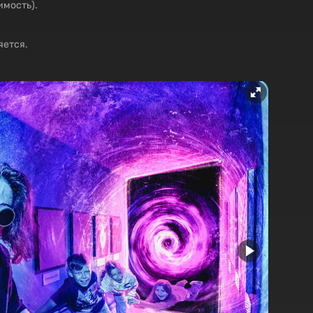
имость).
яется.