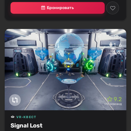
Бронировать
12+
1–6
9.2
<10 команд
VR-КВЕСТ
Signal Lost