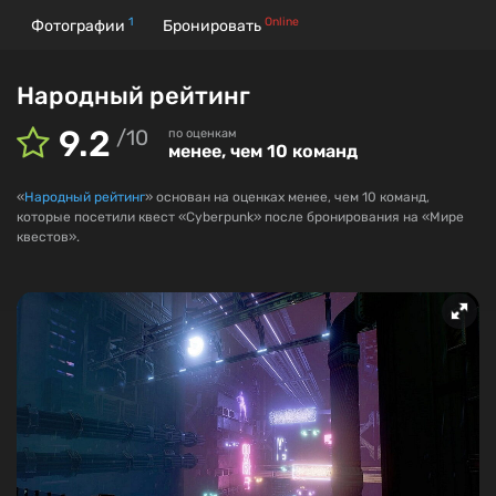
1
Online
Фотографии
Бронировать
Народный рейтинг
9.2
/
10
по оценкам
менее, чем 10 команд
«
Народный рейтинг
» основан на оценках менее, чем 10 команд,
которые посетили квест «Cyberpunk» после бронирования на «Мире
квестов».