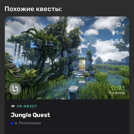
Похожие квесты:
12+
1–6
9.1
16 команд
VR-КВЕСТ
Jungle Quest
м. Петровщина