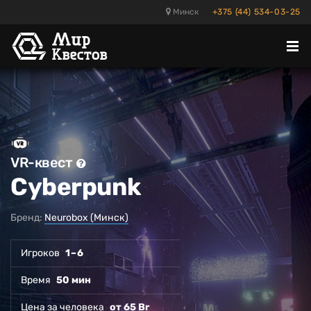
Минск
+375 (44) 534-03-25
Отк
ме
VR-квест
Cyberpunk
Бренд:
Neurobox (Минск)
Игроков
1 – 6
Время
50 мин
Цена за человека
от 65 Br