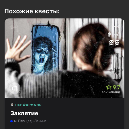
Похожие квесты:
14+
1–6
9.7
439 команд
ПЕРФОРМАНС
Заклятие
м. Площадь Ленина