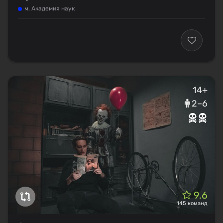
м. Академия наук
14+
2–6
9.6
145 команд