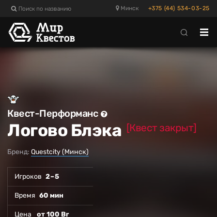
Поиск по названию
Минск
+375 (44) 534-03-25
Отк
ме
Квест-Перформанс
Логово Блэка
[Квест закрыт]
Бренд:
Questcity (Минск)
Игроков
2 – 5
Время
60 мин
Цена
от 100 Br