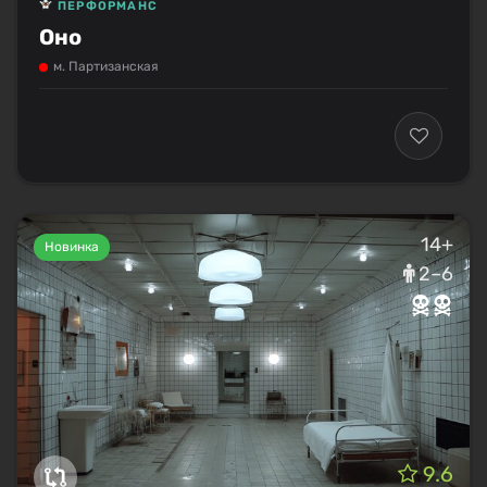
ПЕРФОРМАНС
Оно
м. Партизанская
14+
Новинка
2–6
9.6