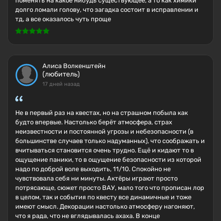
поменять на какое нибудь существующее, а то как химики
долго ломали голову, что загадка состоит в исправлении и
тд, а все оказалось чуть проще
Алиса Волкенштейн
(любитель)
17 дней назад
Не в первый раз на квестах, но на страшном побыла как
будто впервые. Настолько берёт атмосфера, страх
неизвестности и постоянной угрозы и небезопасности (в
большинстве случаев только надуманных), что соображать и
вчитываться становится очень трудно. Ещё и кидают то в
ощущение паники, то в ощущение безопасности из которой
надо по доброй воле выходить, 11/10. Спокойно не
чувствовала себя ни минуты. Актёры играют просто
потрясающе, сюжет просто ВАУ, мало того что прописан лор
в целом, так и события по квесту все динамичные и тоже
имеют смысл. Декорации настолько атмосферу нагоняют,
что я рада, что не вглядывалась ахаха. В конце