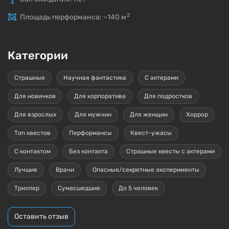
2
Площадь перформанса: ~140
м
Категории
Страшные
Научная фантастика
С актерами
Для новичков
Для корпоратива
Для подростков
Для взрослых
Для мужчин
Для женщин
Хоррор
Топ квестов
Перформансы
Квест-ужасы
С контактом
Без контакта
Страшные квесты с актерами
Лучшие
Врачи
Опасные/секретные эксперименты
Триллер
Сумасшедшие
До 5 человек
Оставить отзыв